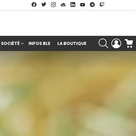
Facebook
Twitter
Instagram
Soundcloud
Linkedin
Youtube
Google Play
App Store
RECHERCHE
LOGIN
SOCIÉTÉ
INFOS BLE
LA BOUTIQUE