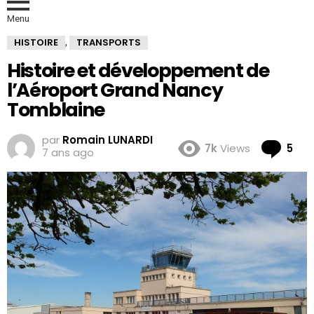
Menu
HISTOIRE
TRANSPORTS
,
Histoire et développement de
l’Aéroport Grand Nancy
Tomblaine
par
Romain LUNARDI
Co
7k
Views
5
7 ans ago