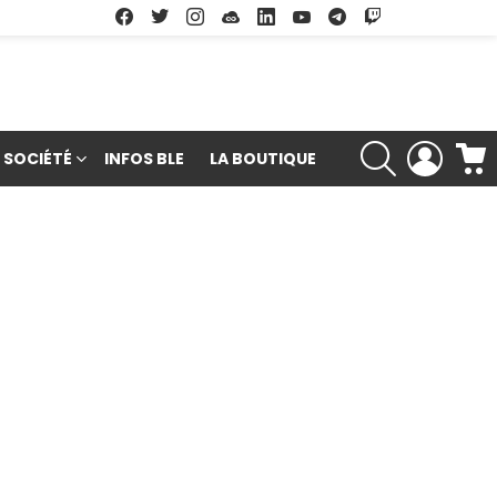
Facebook
Twitter
Instagram
Soundcloud
Linkedin
Youtube
Google Play
App Store
RECHERCHE
LOGIN
SOCIÉTÉ
INFOS BLE
LA BOUTIQUE