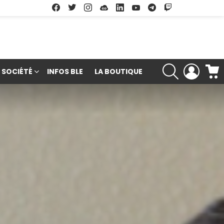
Facebook
Twitter
Instagram
Soundcloud
Linkedin
Youtube
Google Play
App Store
RECHERCHE
LOGIN
SOCIÉTÉ
INFOS BLE
LA BOUTIQUE