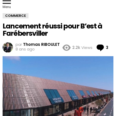
Menu
COMMERCE
Lancement réussi pour B’est à
Farébersviller
par
Thomas RIBOULET
Co
2.2k
Views
3
8 ans ago