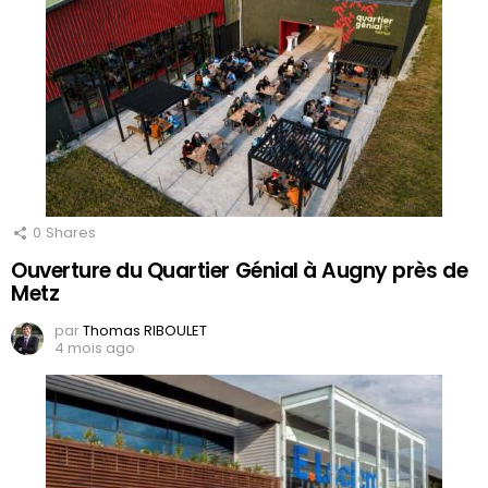
0
Shares
Ouverture du Quartier Génial à Augny près de
Metz
par
Thomas RIBOULET
4 mois ago