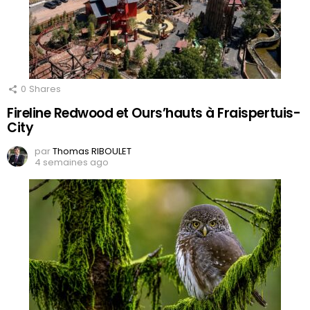
0
Shares
Fireline Redwood et Ours’hauts à Fraispertuis-
City
par
Thomas RIBOULET
4 semaines ago