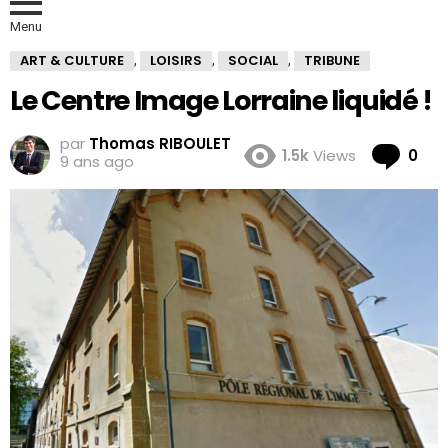
Menu
ART & CULTURE
LOISIRS
SOCIAL
TRIBUNE
,
,
,
Le Centre Image Lorraine liquidé !
par
Thomas RIBOULET
Co
1.5k
Views
0
9 ans ago