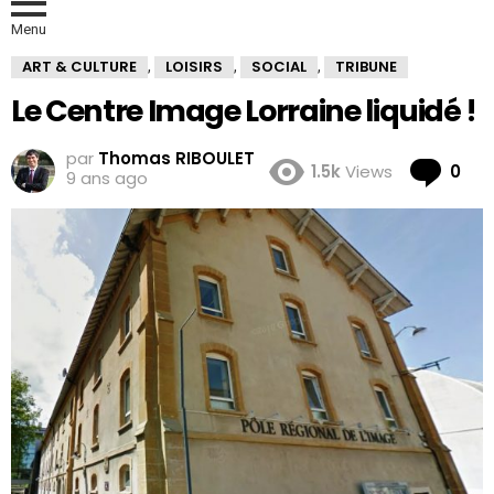
Menu
ART & CULTURE
LOISIRS
SOCIAL
TRIBUNE
,
,
,
Le Centre Image Lorraine liquidé !
par
Thomas RIBOULET
Co
1.5k
Views
0
9 ans ago