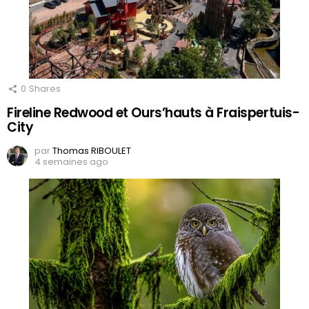
0
Shares
Fireline Redwood et Ours’hauts à Fraispertuis-
City
par
Thomas RIBOULET
4 semaines ago