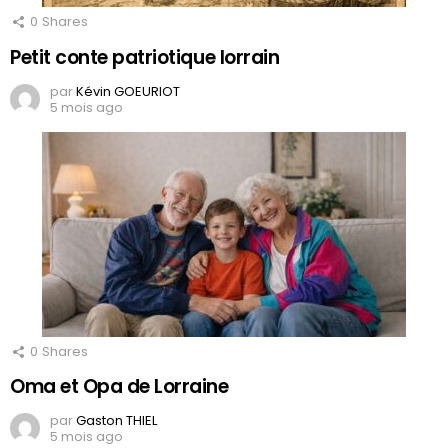
0
Shares
Petit conte patriotique lorrain
par
Kévin GOEURIOT
5 mois ago
0
Shares
Oma et Opa de Lorraine
par
Gaston THIEL
5 mois ago