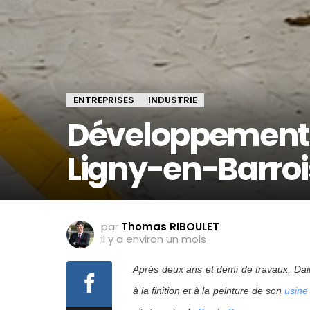
ENTREPRISES
INDUSTRIE
Développement 
Ligny-en-Barroi
par
Thomas RIBOULET
il y a environ un mois
Après deux ans et demi de travaux, Da
à la finition et à la peinture de son
usine