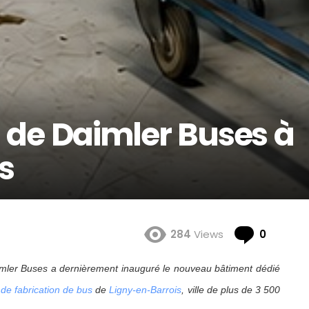
de Daimler Buses à
s
Comme
284
Views
0
imler Buses a dernièrement inauguré le nouveau bâtiment dédié
 de fabrication de bus
de
Ligny-en-Barrois
, ville de plus de 3 500