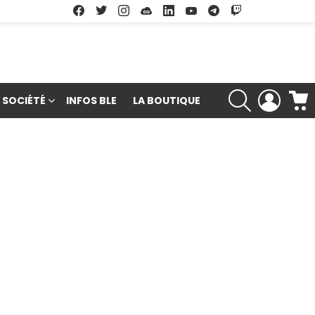
Facebook
Twitter
Instagram
Soundcloud
Linkedin
Youtube
Google Play
App Store
RECHERCHE
LOGIN
SOCIÉTÉ
INFOS BLE
LA BOUTIQUE