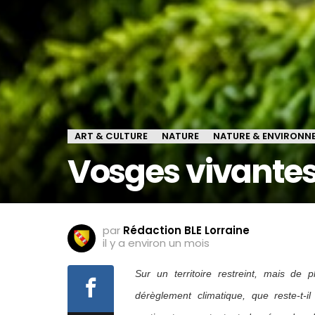
ART & CULTURE
NATURE
NATURE & ENVIRONN
Vosges vivantes
par
Rédaction BLE Lorraine
il y a environ un mois
Sur un territoire restreint, mais de
dérèglement climatique, que reste-t-