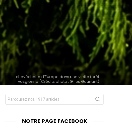
chevêchette d'Europe dans une vieille forêt
vosgienne (Crédits photo : Gilles Gounant)
Chercher
nts
pour
:
NOTRE PAGE FACEBOOK