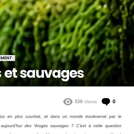
EMENT
 et sauvages
Comme
336
Views
0
 plus en plus courtisé, et dans un monde bouleversé par le
il aujourd’hui des Vosges sauvages ? C’est à cette question