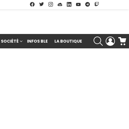
Facebook
Twitter
Instagram
Soundcloud
Linkedin
Youtube
Google Play
App Store
RECHERCHE
LOGIN
SOCIÉTÉ
INFOS BLE
LA BOUTIQUE