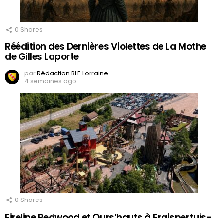
0
Shares
Réédition des Dernières Violettes de La Mothe
de Gilles Laporte
par
Rédaction BLE Lorraine
4 semaines ago
0
Shares
Fireline Redwood et Ours’hauts à Fraispertuis-