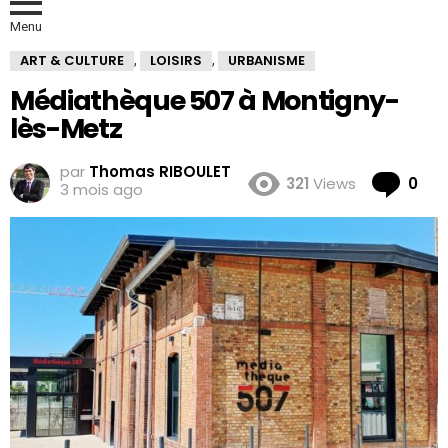
Menu
ART & CULTURE
LOISIRS
URBANISME
,
,
Médiathèque 507 à Montigny-
lès-Metz
par
Thomas RIBOULET
Co
321
Views
0
3 mois ago