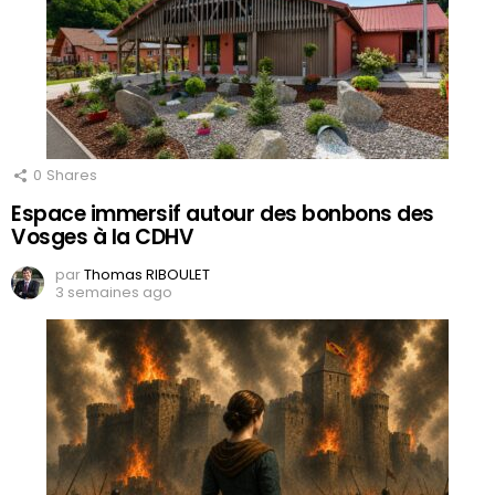
0
Shares
Espace immersif autour des bonbons des
Vosges à la CDHV
par
Thomas RIBOULET
3 semaines ago