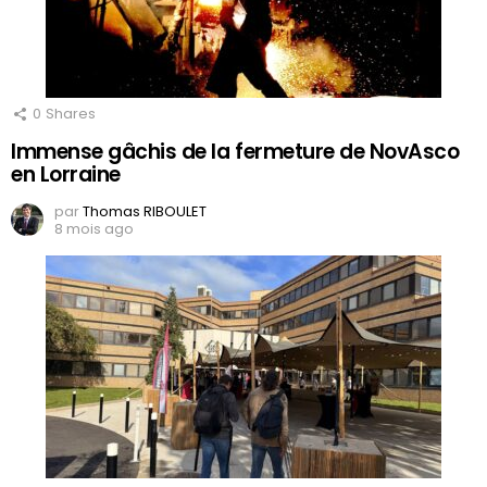
0
Shares
Immense gâchis de la fermeture de NovAsco
en Lorraine
par
Thomas RIBOULET
8 mois ago