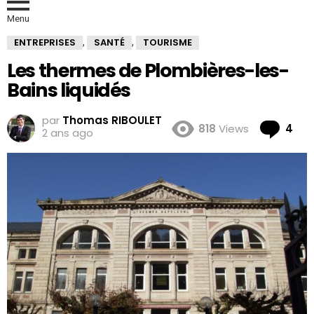
Menu
ENTREPRISES
SANTÉ
TOURISME
,
,
Les thermes de Plombières-les-
Bains liquidés
par
Thomas RIBOULET
Co
818
Views
4
2 ans ago