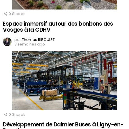
0
Shares
Espace immersif autour des bonbons des
Vosges à la CDHV
par
Thomas RIBOULET
3 semaines ago
0
Shares
Développement de Daimler Buses à Ligny-en-