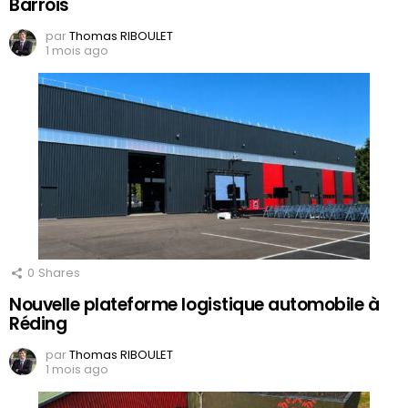
Barrois
par
Thomas RIBOULET
1 mois ago
0
Shares
Nouvelle plateforme logistique automobile à
Réding
par
Thomas RIBOULET
1 mois ago