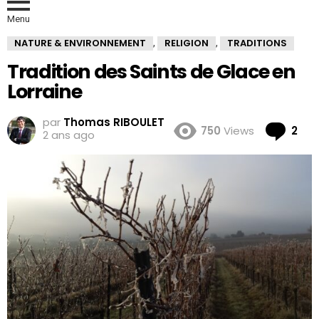
Menu
NATURE & ENVIRONNEMENT
RELIGION
TRADITIONS
,
,
Tradition des Saints de Glace en
Lorraine
par
Thomas RIBOULET
Co
750
Views
2
2 ans ago