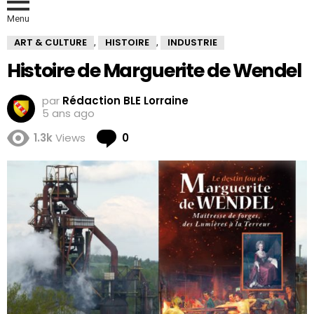
Menu
ART & CULTURE
HISTOIRE
INDUSTRIE
,
,
Histoire de Marguerite de Wendel
par
Rédaction BLE Lorraine
5 ans ago
Comments
1.3k
Views
0