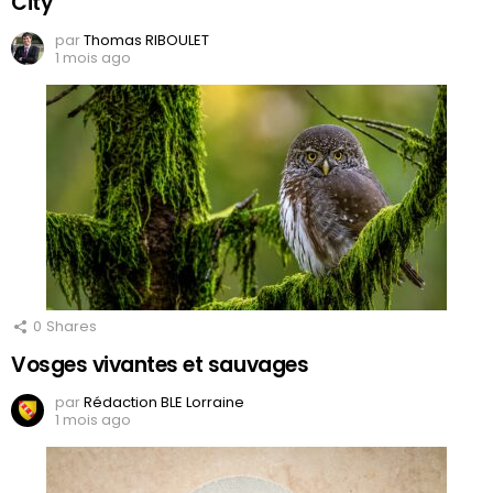
City
par
Thomas RIBOULET
1 mois ago
0
Shares
Vosges vivantes et sauvages
par
Rédaction BLE Lorraine
1 mois ago