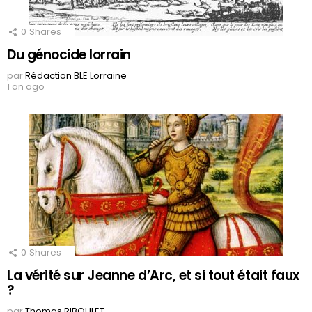
0
Shares
Du génocide lorrain
par
Rédaction BLE Lorraine
1 an ago
0
Shares
La vérité sur Jeanne d’Arc, et si tout était faux
?
par
Thomas RIBOULET