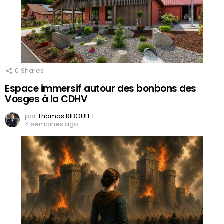
0
Shares
Espace immersif autour des bonbons des
Vosges à la CDHV
par
Thomas RIBOULET
4 semaines ago