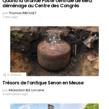
Quand la Grande Poste centrale de Metz
déménage au Centre des Congrès
par
Thomas RIBOULET
7 ans ago
0
Shares
Trésors de l’antique Senon en Meuse
par
Rédaction BLE Lorraine
3 semaines ago