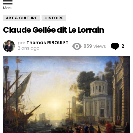
Menu
ART & CULTURE
HISTOIRE
,
Claude Gellée dit Le Lorrain
par
Thomas RIBOULET
Co
859
Views
2
2 ans ago