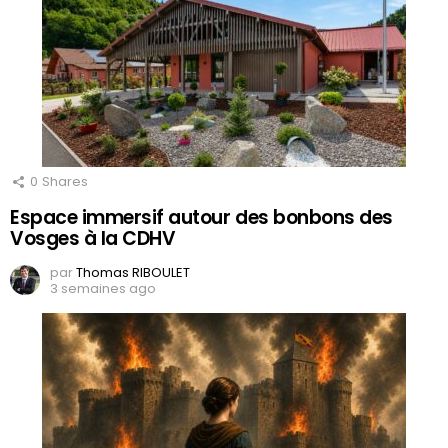
0
Shares
Espace immersif autour des bonbons des
Vosges à la CDHV
par
Thomas RIBOULET
3 semaines ago