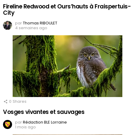
Fireline Redwood et Ours’hauts à Fraispertuis-
City
par
Thomas RIBOULET
4 semaines ago
0
Shares
Vosges vivantes et sauvages
par
Rédaction BLE Lorraine
1 mois ago