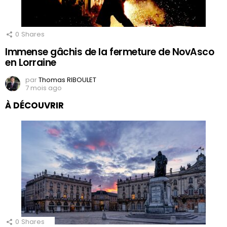
0
Shares
Immense gâchis de la fermeture de NovAsco
en Lorraine
par
Thomas RIBOULET
7 mois ago
À DÉCOUVRIR
0
Shares