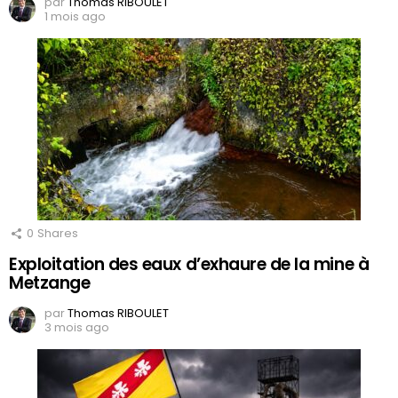
par
Thomas RIBOULET
1 mois ago
0
Shares
Exploitation des eaux d’exhaure de la mine à
Metzange
par
Thomas RIBOULET
3 mois ago