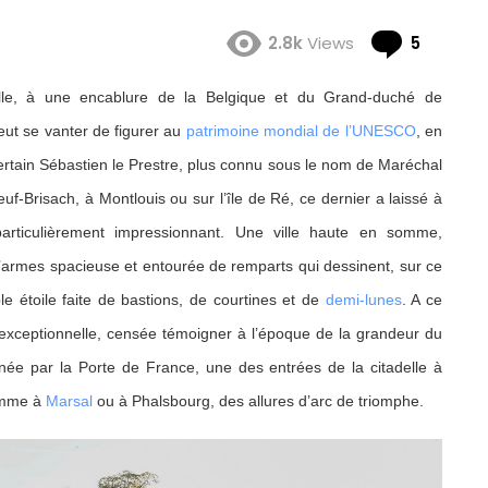
Comme
2.8k
Views
5
lle, à une encablure de la Belgique et du Grand-duché de
eut se vanter de figurer au
patrimoine mondial de l’UNESCO
, en
certain Sébastien le Prestre, plus connu sous le nom de Maréchal
Brisach, à Montlouis ou sur l’île de Ré, ce dernier a laissé à
particulièrement impressionnant. Une ville haute en somme,
’armes spacieuse et entourée de remparts qui dessinent, sur ce
le étoile faite de bastions, de courtines et de
demi-lunes
. A ce
exceptionnelle, censée témoigner à l’époque de la grandeur du
arnée par la Porte de France, une des entrées de la citadelle à
comme à
Marsal
ou à Phalsbourg, des allures d’arc de triomphe.