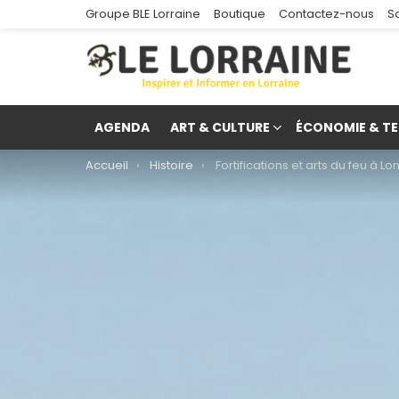
Groupe BLE Lorraine
Boutique
Contactez-nous
S
AGENDA
ART & CULTURE
ÉCONOMIE & TE
You are here:
Accueil
Histoire
Fortifications et arts du feu à L
re