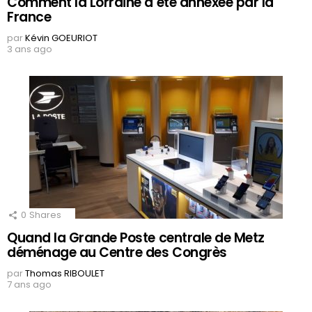
Comment la Lorraine a été annexée par la
France
par
Kévin GOEURIOT
3 ans ago
0
Shares
Quand la Grande Poste centrale de Metz
déménage au Centre des Congrès
par
Thomas RIBOULET
7 ans ago