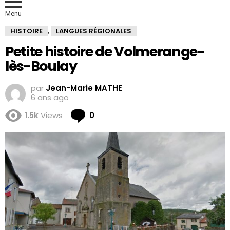
Menu
HISTOIRE
LANGUES RÉGIONALES
,
Petite histoire de Volmerange-
lès-Boulay
par
Jean-Marie MATHE
6 ans ago
Comments
1.5k
Views
0