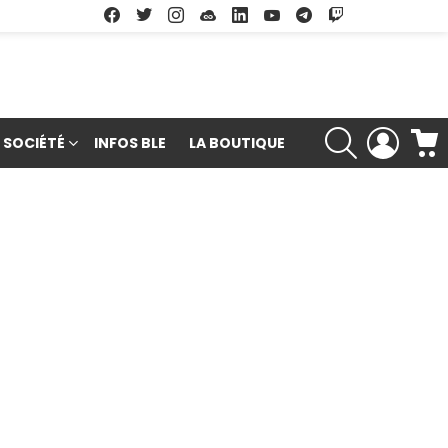
Facebook
Twitter
Instagram
Soundcloud
Linkedin
Youtube
Google Play
App Store
RECHERCHE
LOGIN
SOCIÉTÉ
INFOS BLE
LA BOUTIQUE