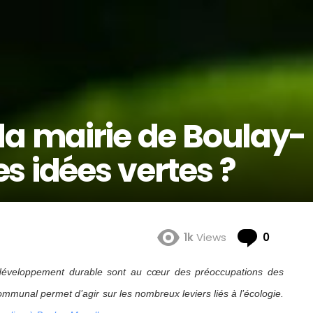
la mairie de Boulay-
es idées vertes ?
Comme
1k
Views
0
 développement durable sont au cœur des préoccupations des
mmunal permet d’agir sur les nombreux leviers liés à l’écologie.