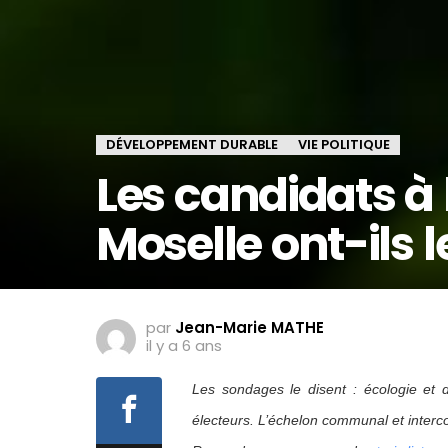
DÉVELOPPEMENT DURABLE
VIE POLITIQUE
Les candidats à 
Moselle ont-ils l
par
Jean-Marie MATHE
il y a 6 ans
Les sondages le disent : écologie et
électeurs. L’échelon communal et interco