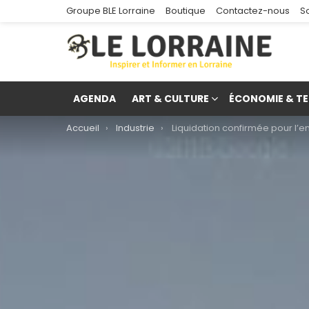
Groupe BLE Lorraine
Boutique
Contactez-nous
S
AGENDA
ART & CULTURE
ÉCONOMIE & TE
You are here:
Accueil
Industrie
Liquidation confirmée pour l’entreprise SKTB
re