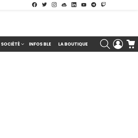
Facebook
Twitter
Instagram
Soundcloud
Linkedin
Youtube
Google Play
App Store
RECHERCHE
LOGIN
SOCIÉTÉ
INFOS BLE
LA BOUTIQUE