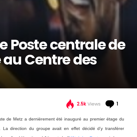
 Poste centrale de
au Centre des
Comme
2.5k
Views
1
ste de Metz a dernièrement été inauguré au premier étage du
. La direction du groupe avait en effet décidé d’y transférer