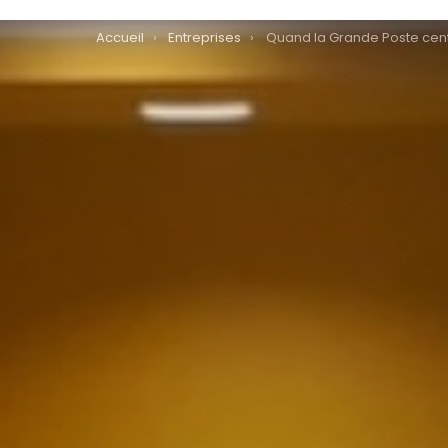
You are here:
Accueil
Entreprises
Quand la Grande Poste centrale de Metz déménage au Ce