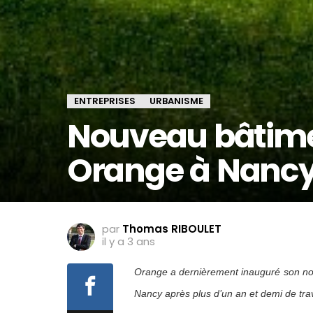
ENTREPRISES
URBANISME
Nouveau bâtime
Orange à Nanc
par
Thomas RIBOULET
il y a 3 ans
Orange a dernièrement inauguré son no
Nancy après plus d’un an et demi de trav