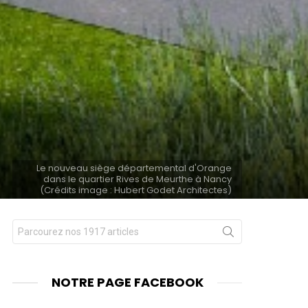
Le nouveau siège départemental d'Orange
dans le quartier Rives de Meurthe à Nancy
(Crédits image : Hubert Godet Architectes)
Chercher
nts
pour
:
NOTRE PAGE FACEBOOK