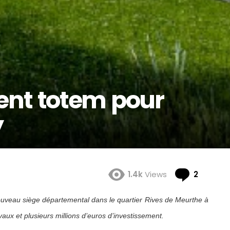
nt totem pour
y
Comme
1.4k
Views
2
uveau siège départemental dans le quartier Rives de Meurthe à
aux et plusieurs millions d’euros d’investissement.