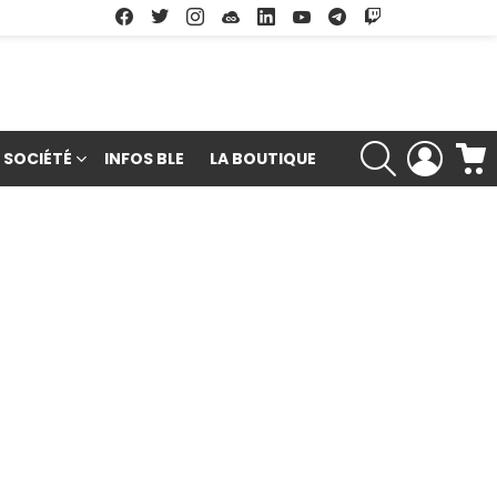
Facebook
Twitter
Instagram
Soundcloud
Linkedin
Youtube
Google Play
App Store
RECHERCHE
LOGIN
SOCIÉTÉ
INFOS BLE
LA BOUTIQUE