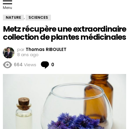
Menu
NATURE
SCIENCES
,
Metz récupère une extraordinaire
collection de plantes médicinales
par
Thomas RIBOULET
8 ans ago
Comments
664
Views
0