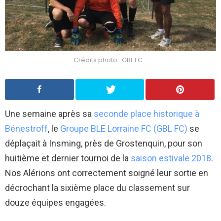
Crédits photo : GBL FC
Une semaine après sa
seconde place historique à
Bénestroff
, le
Groupe BLE Lorraine FC (GBL FC)
se
déplaçait à Insming, près de Grostenquin, pour son
huitième et dernier tournoi de la
saison estivale 2018
.
Nos Alérions ont correctement soigné leur sortie en
décrochant la sixième place du classement sur
douze équipes engagées.