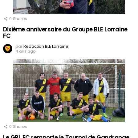
0
Shares
Dixième anniversaire du Groupe BLE Lorraine
FC
par
Rédaction BLE Lorraine
4 ans ago
0
Shares
Le GBL FC remporte le Tournoi de Gandrange