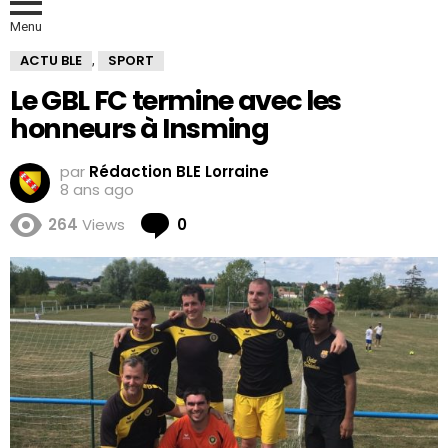
Menu
ACTU BLE
SPORT
,
Le GBL FC termine avec les
honneurs à Insming
par
Rédaction BLE Lorraine
8 ans ago
Comments
264
Views
0