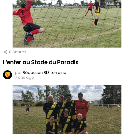
0
Shares
L’enfer au Stade du Paradis
par
Rédaction BLE Lorraine
7 ans ago