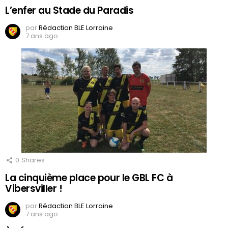
L’enfer au Stade du Paradis
par
Rédaction BLE Lorraine
7 ans ago
0
Shares
La cinquième place pour le GBL FC à
Vibersviller !
par
Rédaction BLE Lorraine
7 ans ago