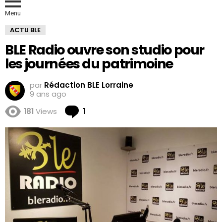
Menu
ACTU BLE
BLE Radio ouvre son studio pour
les journées du patrimoine
par
Rédaction BLE Lorraine
9 ans ago
Comment
181
Views
1