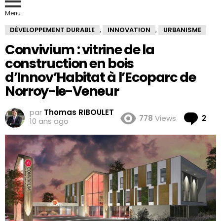
Menu
DÉVELOPPEMENT DURABLE
INNOVATION
URBANISME
,
,
Convivium : vitrine de la
construction en bois
d’Innov’Habitat à l’Ecoparc de
Norroy-le-Veneur
par
Thomas RIBOULET
Co
778
Views
2
10 ans ago