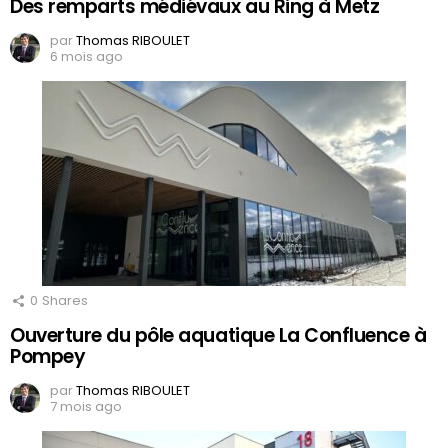
Des remparts médiévaux au Ring à Metz
par
Thomas RIBOULET
6 mois ago
0
Shares
Ouverture du pôle aquatique La Confluence à
Pompey
par
Thomas RIBOULET
7 mois ago