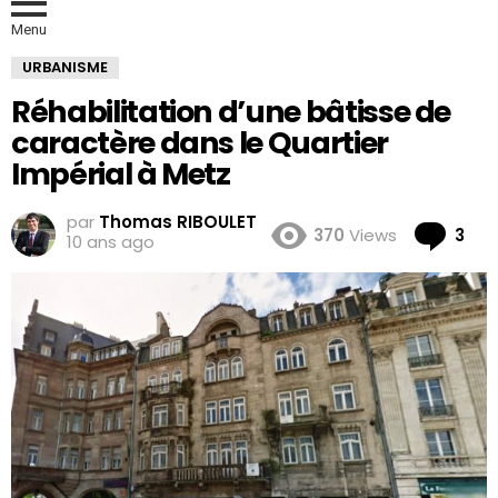
Menu
URBANISME
Réhabilitation d’une bâtisse de
caractère dans le Quartier
Impérial à Metz
par
Thomas RIBOULET
Co
370
Views
3
10 ans ago