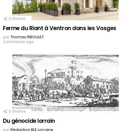
0
Shares
Ferme du Riant à Ventron dans les Vosges
par
Thomas RIBOULET
2 semaines ago
0
Shares
Du génocide lorrain
par
Rédaction BLE Lorraine