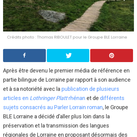
Crédits photo : Thomas RIBOULET pour le Groupe BLE Lorraine
Après être devenu le premier média de référence en
partie bilingue de Lorraine par rapport à son audience
et à sa notoriété avec la
publication de plusieurs
articles en
Lothringer Platt
rhénan
et de
différents
sujets consacrés au Parler Lorrain roman
, le Groupe
BLE Lorraine a décidé d’aller plus loin dans la
préservation et la transmission des langues
régionales de Lorraine en proposant désormais des