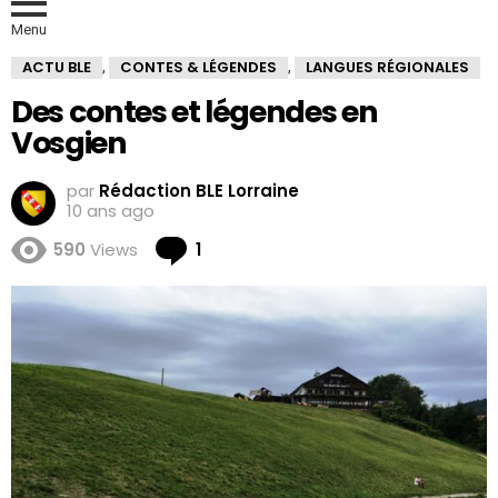
Menu
ACTU BLE
CONTES & LÉGENDES
LANGUES RÉGIONALES
,
,
Des contes et légendes en
Vosgien
par
Rédaction BLE Lorraine
10 ans ago
Comment
590
Views
1