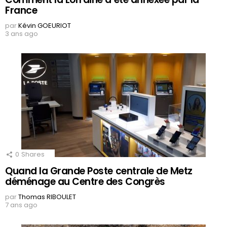
France
par
Kévin GOEURIOT
3 ans ago
0
Shares
Quand la Grande Poste centrale de Metz
déménage au Centre des Congrès
par
Thomas RIBOULET
7 ans ago