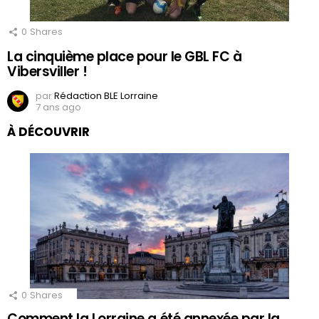
0
Shares
La cinquième place pour le GBL FC à
Vibersviller !
par
Rédaction BLE Lorraine
7 ans ago
À DÉCOUVRIR
0
Shares
Comment la Lorraine a été annexée par la