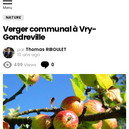
Menu
NATURE
Verger communal à Vry-
Gondreville
par
Thomas RIBOULET
10 ans ago
Comments
499
Views
0