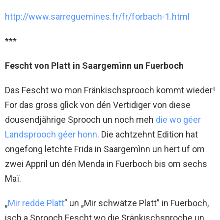
http://www.sarreguemines.fr/fr/forbach-1.html
***
Fescht von Platt in Saargemìnn un Fuerboch
Das Fescht wo mon Fränkischsprooch kommt wieder!
For das gross glìck von dén Vertidiger von diese
dousendjährige Sprooch un noch meh
die wo géer
Landsprooch géer honn
. Die achtzehnt Edition hat
ongefong letchte Frida in Saargemìnn un hert uf om
zwei Appril un dén Menda in Fuerboch bis om sechs
Maï.
„
Mir redde Platt
” un „Mir schwätze Platt” in Fuerboch,
isch a Sprooch Fescht wo die Sränkischsproche un