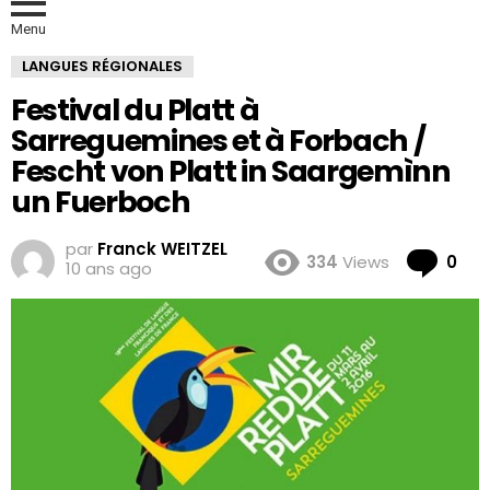
Menu
LANGUES RÉGIONALES
Festival du Platt à
Sarreguemines et à Forbach /
Fescht von Platt in Saargemìnn
un Fuerboch
par
Franck WEITZEL
Co
334
Views
0
10 ans ago