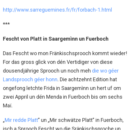
http://www.sarreguemines.fr/fr/forbach-1.html
***
Fescht von Platt in Saargemìnn un Fuerboch
Das Fescht wo mon Fränkischsprooch kommt wieder!
For das gross glìck von dén Vertidiger von diese
dousendjährige Sprooch un noch meh
die wo géer
Landsprooch géer honn
. Die achtzehnt Edition hat
ongefong letchte Frida in Saargemìnn un hert uf om
zwei Appril un dén Menda in Fuerboch bis om sechs
Maï.
„
Mir redde Platt
” un „Mir schwätze Platt” in Fuerboch,
isch a Sprooch Fescht wo die Sränkischsproche un