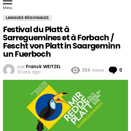
Menu
LANGUES RÉGIONALES
Festival du Platt à
Sarreguemines et à Forbach /
Fescht von Platt in Saargemìnn
un Fuerboch
par
Franck WEITZEL
Co
334
Views
0
10 ans ago