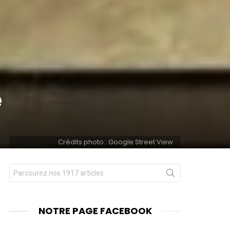
e
Crédits photo : Google Street View
Chercher
nts
pour
:
NOTRE PAGE FACEBOOK