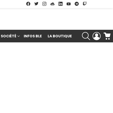
Facebook
Twitter
Instagram
Soundcloud
Linkedin
Youtube
Google Play
App Store
RECHERCHE
LOGIN
SOCIÉTÉ
INFOS BLE
LA BOUTIQUE