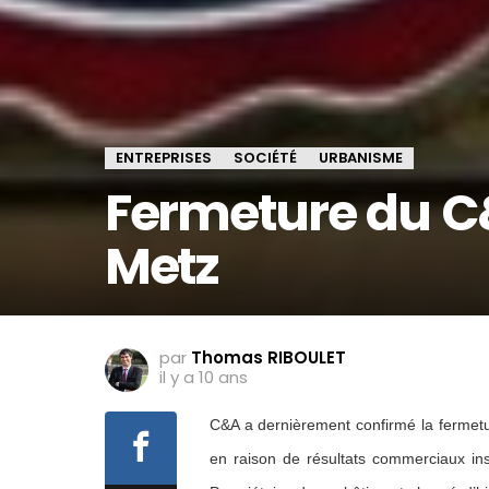
ENTREPRISES
SOCIÉTÉ
URBANISME
Fermeture du C&
Metz
par
Thomas RIBOULET
il y a 10 ans
C&A a dernièrement confirmé la fermetu
en raison de résultats commerciaux in