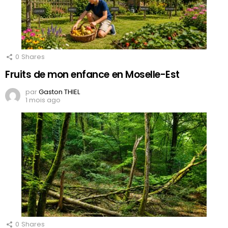
0
Shares
Fruits de mon enfance en Moselle-Est
par
Gaston THIEL
1 mois ago
0
Shares