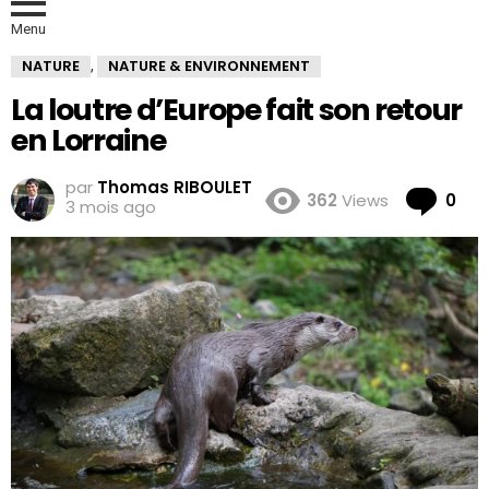
Menu
NATURE
NATURE & ENVIRONNEMENT
,
La loutre d’Europe fait son retour
en Lorraine
par
Thomas RIBOULET
Co
362
Views
0
3 mois ago