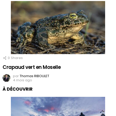
0
Shares
Crapaud vert en Moselle
par
Thomas RIBOULET
4 mois ago
À DÉCOUVRIR