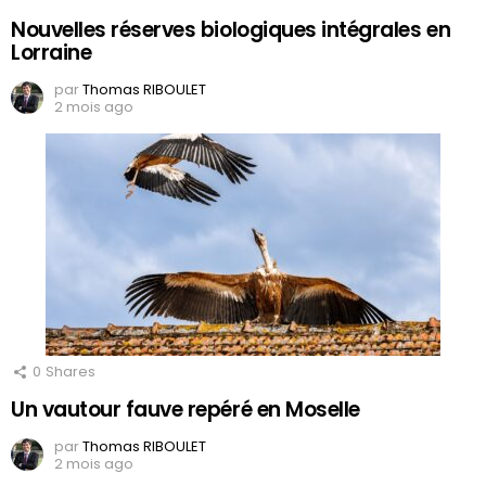
Nouvelles réserves biologiques intégrales en
Lorraine
par
Thomas RIBOULET
2 mois ago
0
Shares
Un vautour fauve repéré en Moselle
par
Thomas RIBOULET
2 mois ago