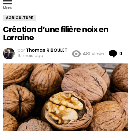
Menu
AGRICULTURE
Création d’une filière noix en
Lorraine
par
Thomas RIBOULET
Co
481
Views
0
10 mois ago