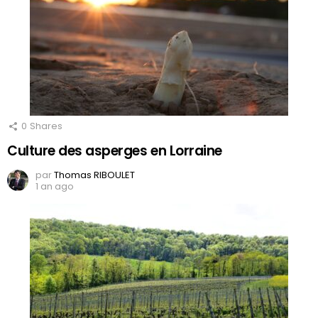
0
Shares
Culture des asperges en Lorraine
par
Thomas RIBOULET
1 an ago