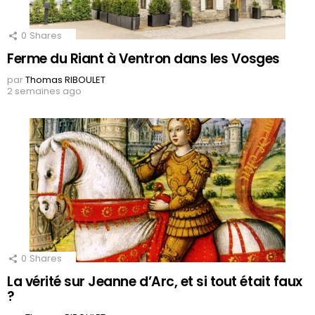
0
Shares
Ferme du Riant à Ventron dans les Vosges
par
Thomas RIBOULET
2 semaines ago
0
Shares
La vérité sur Jeanne d’Arc, et si tout était faux
?