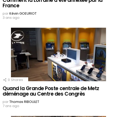
Comment la Lorraine a été annexée par la
France
par
Kévin GOEURIOT
3 ans ago
0
Shares
Quand la Grande Poste centrale de Metz
déménage au Centre des Congrès
par
Thomas RIBOULET
7 ans ago