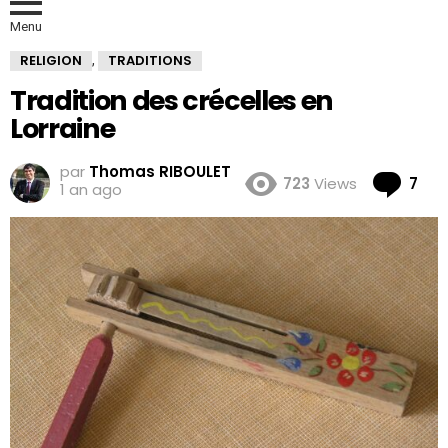
Menu
RELIGION
TRADITIONS
,
Tradition des crécelles en
Lorraine
par
Thomas RIBOULET
Co
723
Views
7
1 an ago