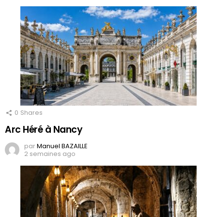
0
Shares
Arc Héré à Nancy
par
Manuel BAZAILLE
2 semaines ago