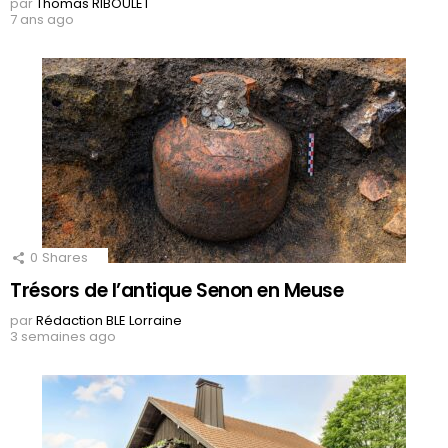
par
Thomas RIBOULET
7 ans ago
0
Shares
Trésors de l’antique Senon en Meuse
par
Rédaction BLE Lorraine
3 semaines ago