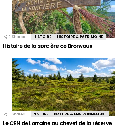
0
Shares
HISTOIRE
HISTOIRE & PATRIMOINE
Histoire de la sorcière de Bronvaux
0
Shares
NATURE
NATURE & ENVIRONNEMENT
Le CEN de Lorraine au chevet de la réserve