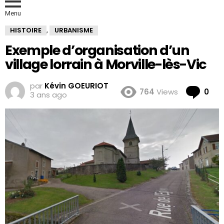
Menu
HISTOIRE
URBANISME
,
Exemple d’organisation d’un
village lorrain à Morville-lès-Vic
par
Kévin GOEURIOT
Co
764
Views
0
3 ans ago