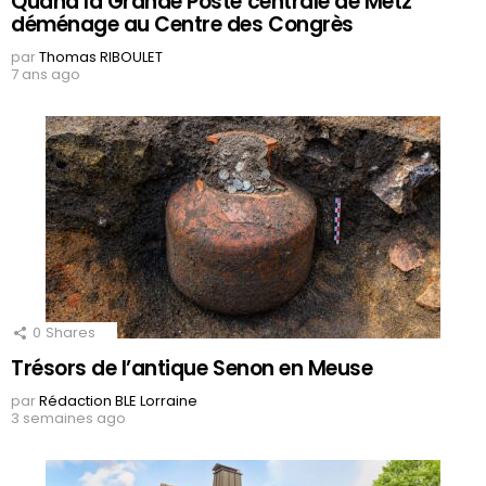
Quand la Grande Poste centrale de Metz
déménage au Centre des Congrès
par
Thomas RIBOULET
7 ans ago
0
Shares
Trésors de l’antique Senon en Meuse
par
Rédaction BLE Lorraine
3 semaines ago