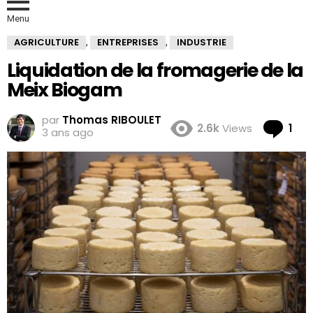
Menu
AGRICULTURE
ENTREPRISES
INDUSTRIE
,
,
Liquidation de la fromagerie de la
Meix Biogam
par
Thomas RIBOULET
Co
2.6k
Views
1
3 ans ago