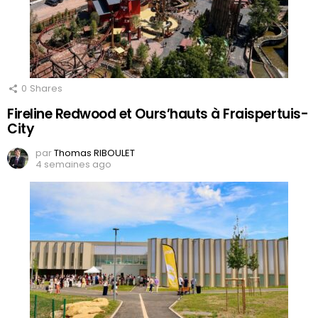
0
Shares
Fireline Redwood et Ours’hauts à Fraispertuis-
City
par
Thomas RIBOULET
4 semaines ago