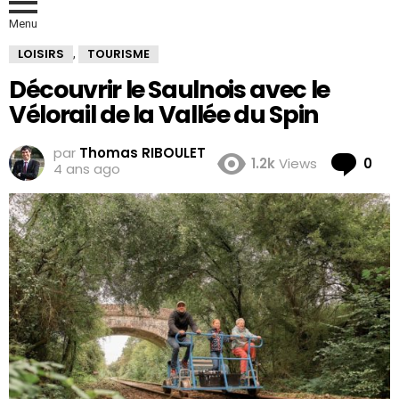
Menu
LOISIRS
TOURISME
,
Découvrir le Saulnois avec le
Vélorail de la Vallée du Spin
par
Thomas RIBOULET
Co
1.2k
Views
0
4 ans ago