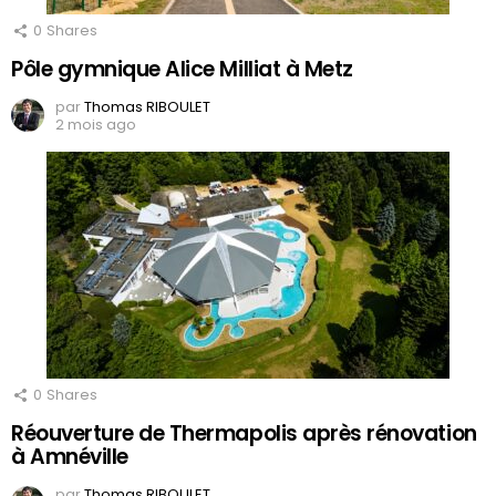
0
Shares
Pôle gymnique Alice Milliat à Metz
par
Thomas RIBOULET
2 mois ago
0
Shares
Réouverture de Thermapolis après rénovation
à Amnéville
par
Thomas RIBOULET