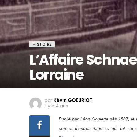
HISTOIRE
L’Affaire Schna
Lorraine
par
Kévin GOEURIOT
il y a 4 ans
Publié par Léon Goulette dès 1887, le li
permet d’entrer dans ce qui fut san