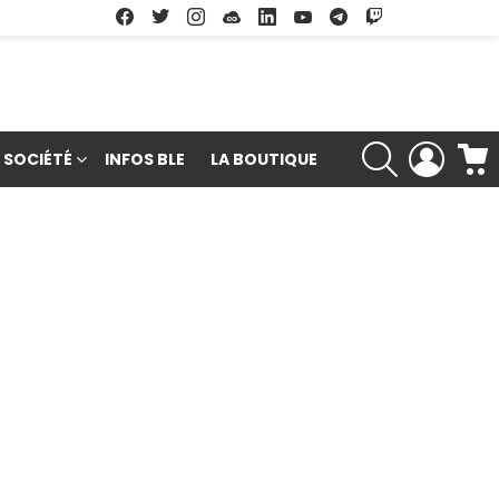
Facebook
Twitter
Instagram
Soundcloud
Linkedin
Youtube
Google Play
App Store
RECHERCHE
LOGIN
SOCIÉTÉ
INFOS BLE
LA BOUTIQUE