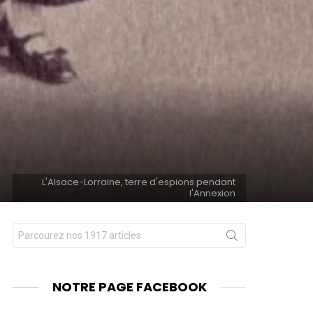
L'Alsace-Lorraine, terre d'espions pendant
l'Annexion
Chercher
nts
pour
:
NOTRE PAGE FACEBOOK