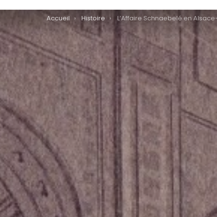
You are here:
Accueil
Histoire
L’Affaire Schnaebelé en Alsace-Lor