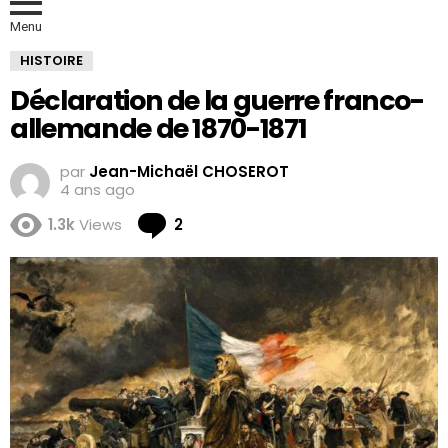
Menu
HISTOIRE
Déclaration de la guerre franco-
allemande de 1870-1871
par
Jean-Michaël CHOSEROT
4 ans ago
Comments
1.3k
Views
2