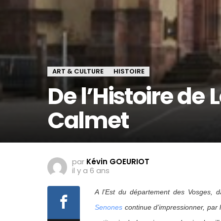
ART & CULTURE
HISTOIRE
De l’Histoire de
Calmet
par
Kévin GOEURIOT
il y a 6 ans
A l’Est du département des Vosges, 
Senones
continue d’impressionner, par 