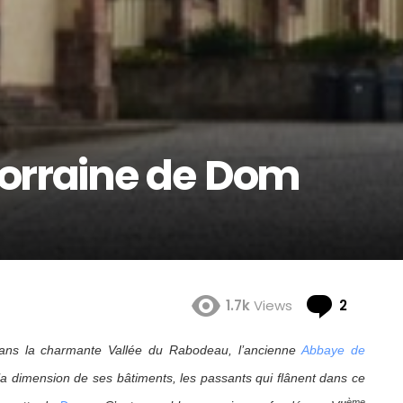
 Lorraine de Dom
Comme
1.7k
Views
2
dans la charmante Vallée du Rabodeau, l’ancienne
Abbaye de
la dimension de ses bâtiments, les passants qui flânent dans ce
ème