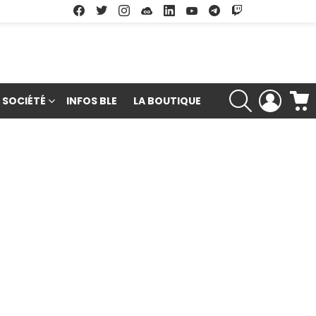
Facebook
Twitter
Instagram
Soundcloud
Linkedin
Youtube
Google Play
App Store
RECHERCHE
LOGIN
SOCIÉTÉ
INFOS BLE
LA BOUTIQUE