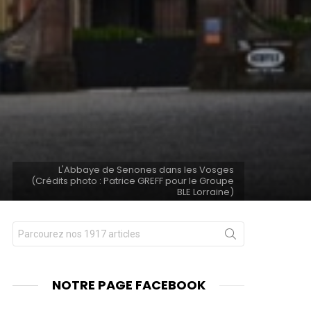
L'Abbaye de Senones dans les Vosges
(Crédits photo : Patrice GREFF pour le Groupe
BLE Lorraine)
Chercher
nts
pour
:
NOTRE PAGE FACEBOOK