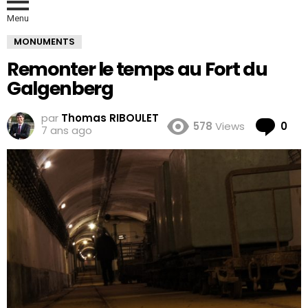
Menu
MONUMENTS
Remonter le temps au Fort du
Galgenberg
par
Thomas RIBOULET
Co
578
Views
0
7 ans ago