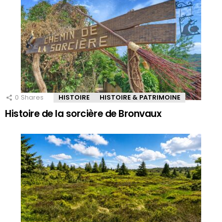
0
Shares
HISTOIRE
HISTOIRE & PATRIMOINE
Histoire de la sorcière de Bronvaux