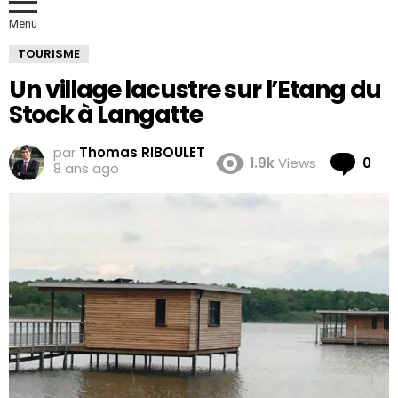
Menu
TOURISME
Un village lacustre sur l’Etang du
Stock à Langatte
par
Thomas RIBOULET
Co
1.9k
Views
0
8 ans ago