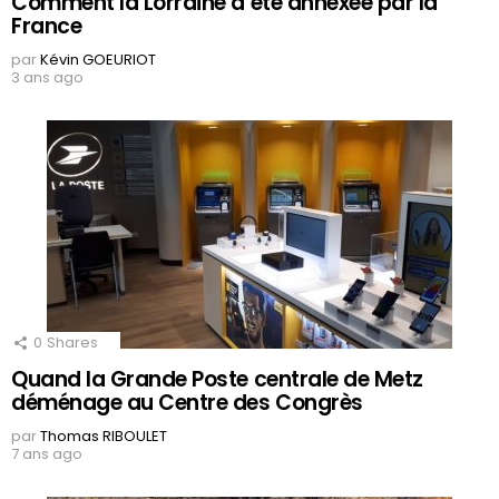
Comment la Lorraine a été annexée par la
France
par
Kévin GOEURIOT
3 ans ago
0
Shares
Quand la Grande Poste centrale de Metz
déménage au Centre des Congrès
par
Thomas RIBOULET
7 ans ago