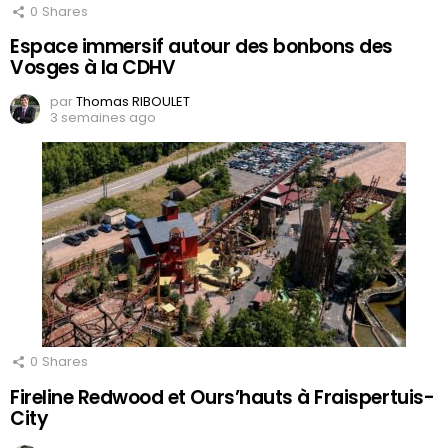
0
Shares
Espace immersif autour des bonbons des
Vosges à la CDHV
par
Thomas RIBOULET
3 semaines ago
0
Shares
Fireline Redwood et Ours’hauts à Fraispertuis-
City