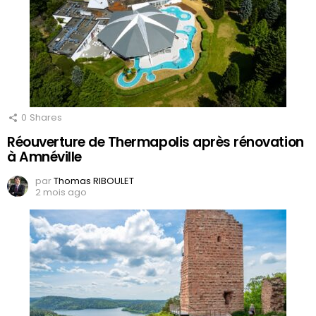
0
Shares
Réouverture de Thermapolis après rénovation
à Amnéville
par
Thomas RIBOULET
2 mois ago