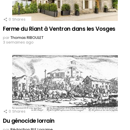
0
Shares
Ferme du Riant à Ventron dans les Vosges
par
Thomas RIBOULET
3 semaines ago
0
Shares
Du génocide lorrain
par
Rédaction BLE Lorraine