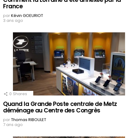
France
par
Kévin GOEURIOT
3 ans ago
0
Shares
Quand la Grande Poste centrale de Metz
déménage au Centre des Congrès
par
Thomas RIBOULET
7 ans ago