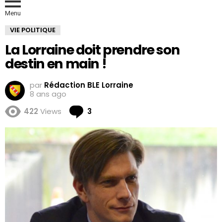
Menu
VIE POLITIQUE
La Lorraine doit prendre son
destin en main !
par
Rédaction BLE Lorraine
8 ans ago
Comments
422
Views
3