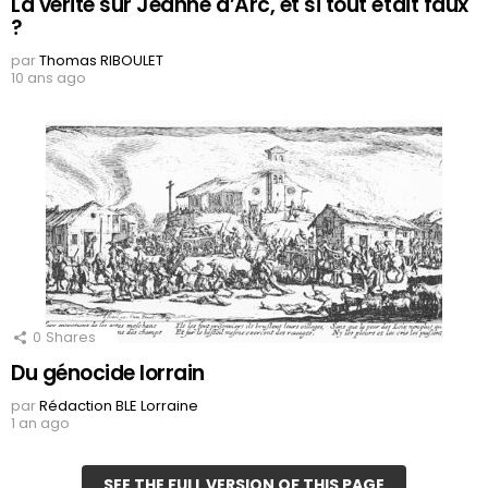
La vérité sur Jeanne d’Arc, et si tout était faux
?
par
Thomas RIBOULET
10 ans ago
0
Shares
Du génocide lorrain
par
Rédaction BLE Lorraine
1 an ago
SEE THE FULL VERSION OF THIS PAGE