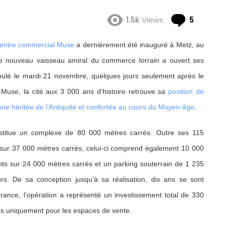
Comme
1.5k
Views
5
entre commercial Muse
a dernièrement été inauguré à Metz, au
e nouveau vaisseau amiral du commerce lorrain a ouvert ses
foulé le mardi 21 novembre, quelques jours seulement après le
 Muse, la cité aux 3 000 ans d’histoire retrouve sa
position de
e héritée de l’Antiquité et confortée au cours du Moyen-âge
.
stitue un complexe de 80 000 mètres carrés. Outre ses 115
t sur 37 000 mètres carrés, celui-ci comprend également 10 000
ts sur 24 000 mètres carrés et un parking souterrain de 1 235
urs. De sa conception jusqu’à sa réalisation, dix ans se sont
rance, l’opération a représenté un investissement total de 330
ros uniquement pour les espaces de vente.