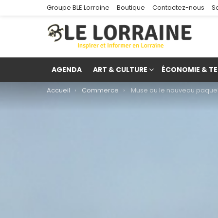
Groupe BLE Lorraine
Boutique
Contactez-nous
S
AGENDA
ART & CULTURE
ÉCONOMIE & TE
You are here:
Accueil
Commerce
Muse ou le nouveau paquebot commercial de la L
re