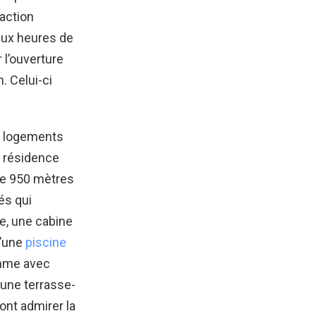
raction
deux heures de
 l’ouverture
 Celui-ci
0 logements
e résidence
de 950 mètres
és qui
re, une cabine
u’une
piscine
amme avec
 une terrasse-
ont admirer la