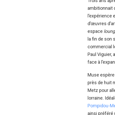
Trois ans apr
ambitionnait 
l’expérience 
d’œuvres d’ar
espace
loun
la fin de son
commercial lo
Paul Viguier,
face à l’exp
Muse espère g
près de huit 
Metz pour all
lorraine. Idé
Pompidou-M
ainsi préféré