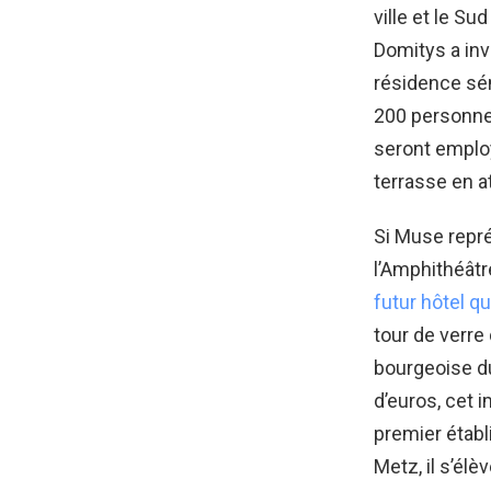
ville et le S
Domitys a inv
résidence sén
200 personne
seront employ
terrasse en a
Si Muse repr
l’Amphithéâtr
futur hôtel q
tour de verre
bourgeoise d
d’euros, cet 
premier étab
Metz, il s’élè