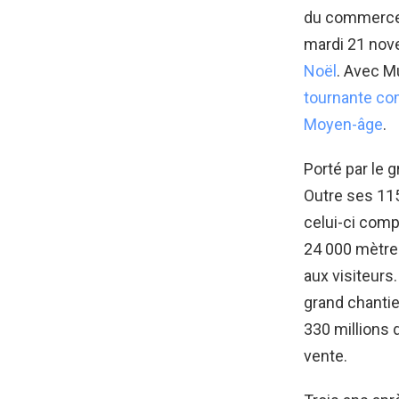
du commerce l
mardi 21 nov
Noël
. Avec Mu
tournante com
Moyen-âge
.
Porté par le
Outre ses 115
celui-ci com
24 000 mètres
aux visiteurs
grand chantie
330 millions 
vente.