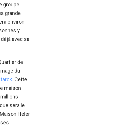
le groupe
lus grande
era environ
rsonnes y
 déjà avec sa
uartier de
’image du
Starck
. Cette
ne maison
millions
que sera le
 Maison Heler
rises