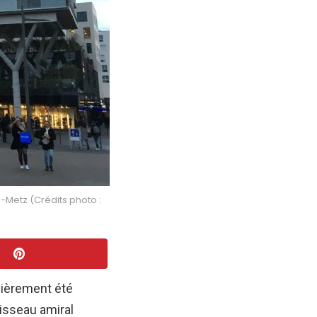
Metz (Crédits photo :
ièrement été
isseau amiral