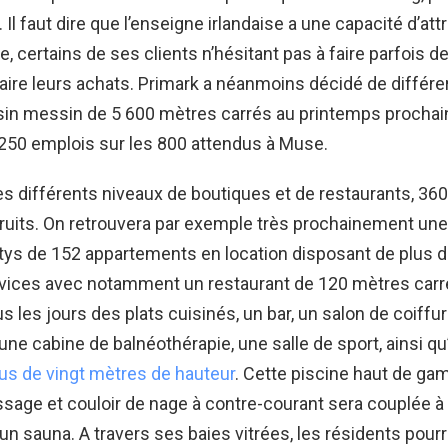
 Il faut dire que l’enseigne irlandaise a une capacité d’att
e, certains de ses clients n’hésitant pas à faire parfois 
faire leurs achats. Primark a néanmoins décidé de différer
in messin de 5 600 mètres carrés au printemps prochain.
 250 emplois sur les 800 attendus à Muse.
s différents niveaux de boutiques et de restaurants, 36
ruits. On retrouvera par exemple très prochainement un
tys de 152 appartements en location disposant de plus 
rvices avec notamment un restaurant de 120 mètres carr
s les jours des plats cuisinés, un bar, un salon de coiffu
 une cabine de balnéothérapie, une salle de sport, ainsi q
plus de vingt mètres de hauteur
. Cette piscine haut de g
sage et couloir de nage à contre-courant sera couplée à
 un sauna. A travers ses baies vitrées, les résidents pourr