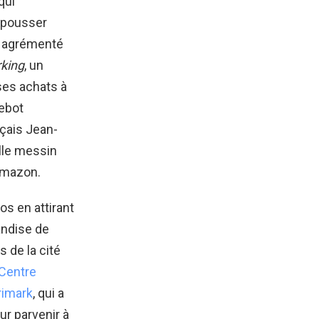
qui
i pousser
nt agrémenté
king
, un
ses achats à
uebot
nçais Jean-
ille messin
Amazon.
os en attirant
andise de
 de la cité
Centre
rimark
, qui a
ur parvenir à