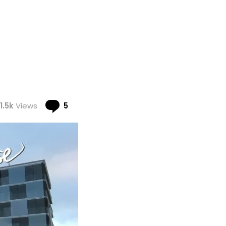
Comments
1.5k
Views
5