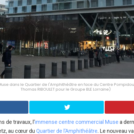
use dans le Quartier de l'Amphithéâtre en face du Centre Pompidou-
Thomas RIBOULET pour le Groupe BLE Lorraine)
s de travaux, l’
immense centre commercial Muse
a dern
etz, au cœur du
Quartier de l’Amphithéâtre
. Le nouveau va