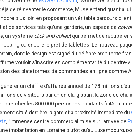
ès l’ouverture de
Waves
à Actisud
, ovni de verre et d’inox 
déjà de réinventer le commerce, Muse entend quant à lu
encore plus loin en proposant un véritable parcours clie
t et de services tels qu’une garderie, un espace de
cowor
ge
, un système
click and collect
qui permet de récupérer 
 shopping ou encore le prêt de tablettes. Le nouveau paq
rrain, dont le design est signé du célèbre architecte fra
 affirme vouloir s’inscrire en complémentarité du centre-v
ansion des plateformes de commandes en ligne comme 
énérer un chiffre d’affaires annuel de 178 millions d’eur
millions de visiteurs par an en élargissant la zone de chal
er chercher les 800 000 personnes habitants à 45 minutes
alement situé derrière la gare et à proximité immédiate du
etz
, l’immense centre commercial mise sur l’arrivée de
P
 une implantation en Lorraine plutôt qu’au Luxembourg, po