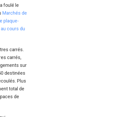
a foulé le
es
Marchés de
de plaque-
 au cours du
res carrés.
res carrés,
logements sur
750 destinées
écoulés. Plus
ent total de
espaces de