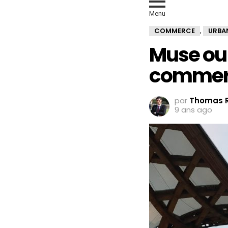
Menu
COMMERCE
URBA
,
Muse ou
commerci
par
Thomas R
9 ans ago