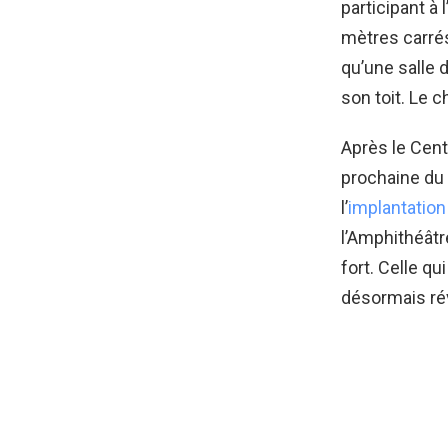
participant à
mètres carrés
qu’une salle 
son toit. Le c
Après le Cent
prochaine du
l’
implantation
l’Amphithéâtr
fort. Celle q
désormais rév