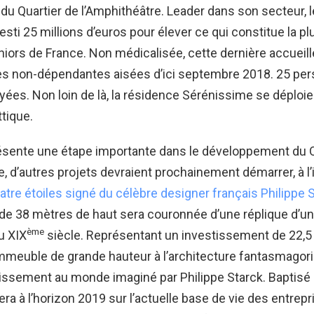
ud du Quartier de l’Amphithéâtre. Leader dans son secteur, 
esti 25 millions d’euros pour élever ce qui constitue la p
iors de France. Non médicalisée, cette dernière accueill
s non-dépendantes aisées d’ici septembre 2018. 25 pe
ées. Non loin de là, la résidence Sérénissime se déploie
ttique.
ésente une étape importante dans le développement du Q
e, d’autres projets devraient prochainement démarrer, à l
uatre étoiles signé du célèbre designer français Philippe 
 de 38 mètres de haut sera couronnée d’une réplique d’u
ème
u XIX
siècle. Représentant un investissement de 22,5 
immeuble de grande hauteur à l’architecture fantasmagori
lissement au monde imaginé par Philippe Starck. Baptisé
vera à l’horizon 2019 sur l’actuelle base de vie des entrep