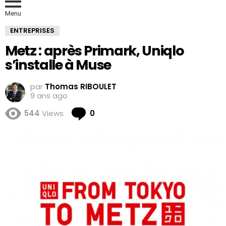
Menu
ENTREPRISES
Metz : après Primark, Uniqlo
s’installe à Muse
par
Thomas RIBOULET
9 ans ago
Comments
544
Views
0