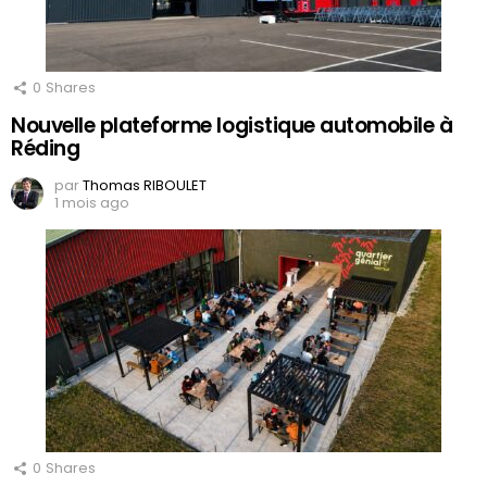
0
Shares
Nouvelle plateforme logistique automobile à
Réding
par
Thomas RIBOULET
1 mois ago
0
Shares