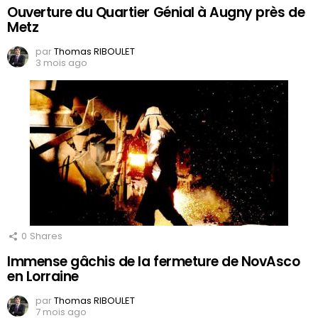
Ouverture du Quartier Génial à Augny près de
Metz
par
Thomas RIBOULET
3 mois ago
0
Shares
Immense gâchis de la fermeture de NovAsco
en Lorraine
par
Thomas RIBOULET
7 mois ago