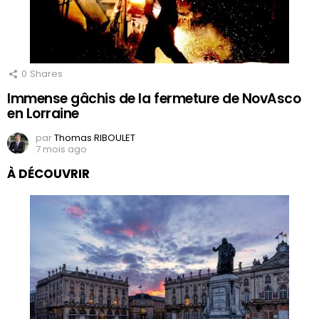
0
Shares
Immense gâchis de la fermeture de NovAsco
en Lorraine
par
Thomas RIBOULET
7 mois ago
À DÉCOUVRIR