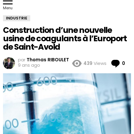
Menu
INDUSTRIE
Construction d’une nouvelle
usine de coagulants à l’Europort
de Saint-Avold
par
Thomas RIBOULET
Co
439
Views
0
9 ans ago